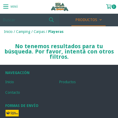
MENÚ
0
PRODUCTOS
Inicio
/
Camping
/
Carpas
/
Playeras
No tenemos resultados para tu
búsqueda. Por favor, intentá con otros
filtros.
NAVEGACIÓN
Inicio
Productos
Contacto
FORMAS DE ENVÍO