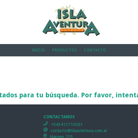
INICIO
PRODUCTOS
CONTACTO
ados para tu búsqueda. Por favor, intentá 
CONTACTANOS
+543413710501
contacto@islaaventura.com.ar
Nansen 255