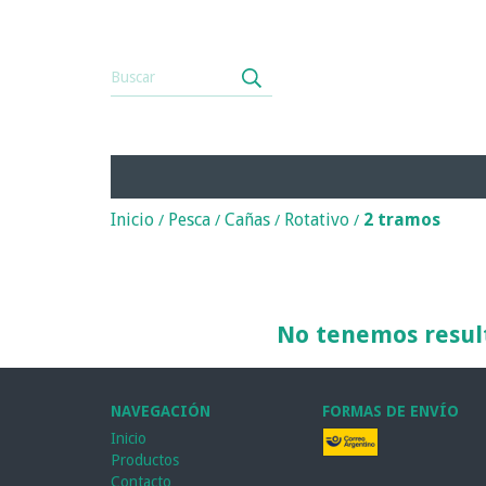
Inicio
Pesca
Cañas
Rotativo
2 tramos
/
/
/
/
No tenemos result
NAVEGACIÓN
FORMAS DE ENVÍO
Inicio
Productos
Contacto