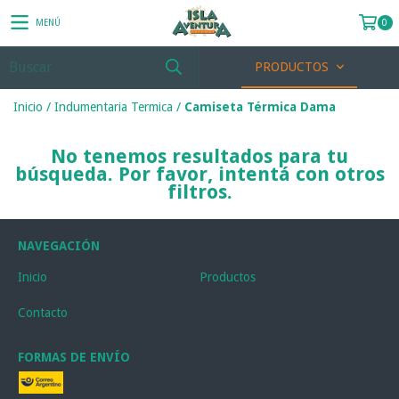
MENÚ
0
PRODUCTOS
Inicio
/
Indumentaria Termica
/
Camiseta Térmica Dama
No tenemos resultados para tu
búsqueda. Por favor, intentá con otros
filtros.
NAVEGACIÓN
Inicio
Productos
Contacto
FORMAS DE ENVÍO