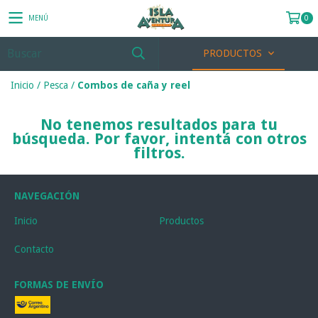
MENÚ
0
PRODUCTOS
Inicio
/
Pesca
/
Combos de caña y reel
No tenemos resultados para tu
búsqueda. Por favor, intentá con otros
filtros.
NAVEGACIÓN
Inicio
Productos
Contacto
FORMAS DE ENVÍO