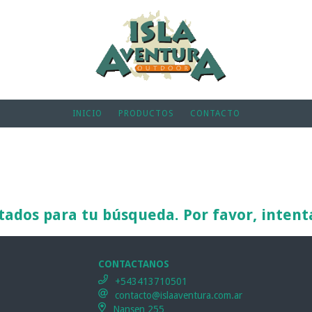
INICIO
PRODUCTOS
CONTACTO
ados para tu búsqueda. Por favor, intentá 
CONTACTANOS
+543413710501
contacto@islaaventura.com.ar
Nansen 255