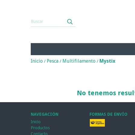
Inicio
Pesca
Multifilamento
Mystix
/
/
/
No tenemos result
NAVEGACIÓN
FORMAS DE ENVÍO
Inicio
Productos
Contacto