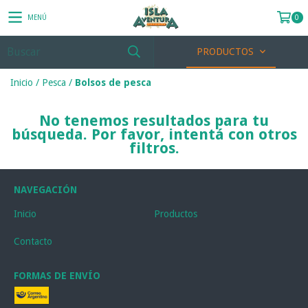
MENÚ
0
PRODUCTOS
Inicio
/
Pesca
/
Bolsos de pesca
No tenemos resultados para tu
búsqueda. Por favor, intentá con otros
filtros.
NAVEGACIÓN
Inicio
Productos
Contacto
FORMAS DE ENVÍO